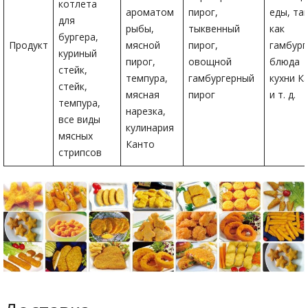
котлета
ароматом
пирог,
еды, та
для
рыбы,
тыквенный
как
бургера,
Продукт
мясной
пирог,
гамбург
куриный
пирог,
овощной
блюда
стейк,
темпура,
гамбургерный
кухни К
стейк,
мясная
пирог
и т. д.
темпура,
нарезка,
все виды
кулинария
мясных
Канто
стрипсов