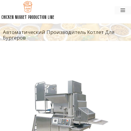
Перейти
М
к
содержанию
Автоматический Производитель Котлет Для
Бургеров