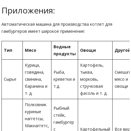
Приложения:
Автоматическая машина для производства котлет для
гамбургеров имеет широкое применение:
Водные
Тип
Мясо
Овощи
Другой
продукты
Курица,
Картофель,
говядина,
Рыба,
тыква,
Смешат
Сырье
свинина,
креветки и
морковь,
мясо и
баранина и
т.д.
стручковая
овощи
т. д.
фасоль и т. д.
Полковник
Рыбный
куриные
стейк,
наггетсы,
гамбургер
Макнаггетс,
с
Картофельный
Все вид