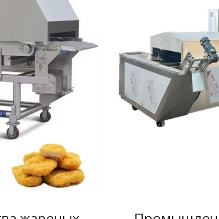
тва жареных
Промышленн