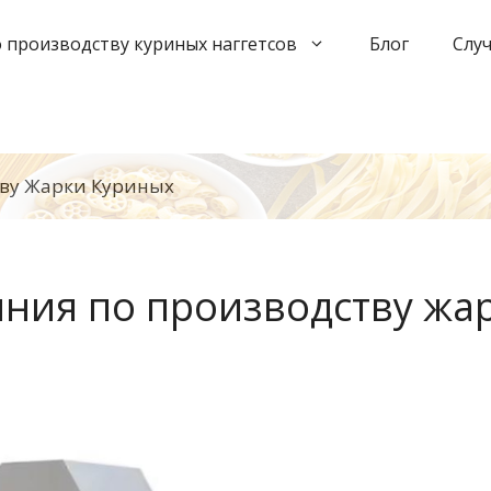
 производству куриных наггетсов
Блог
Слу
тву Жарки Куриных
иния по производству жа