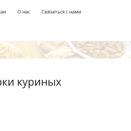
чаи
О нас
Связаться с нами
рки куриных