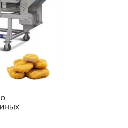
по
риных