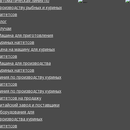
втоматическая линия по
роизводству рыбных и куриных
аггетсов
лог
лучаи
ашина для приготовления
уриных наггетсов
ена на машину для куриных
аггетсов
ашина для производства
уриных наггетсов
иния по производству куриных
аггетсов
иния по производству куриных
аггетсов на продажу
итайский завод и поставщики
борудования для
роизводства куриных
аггетсов