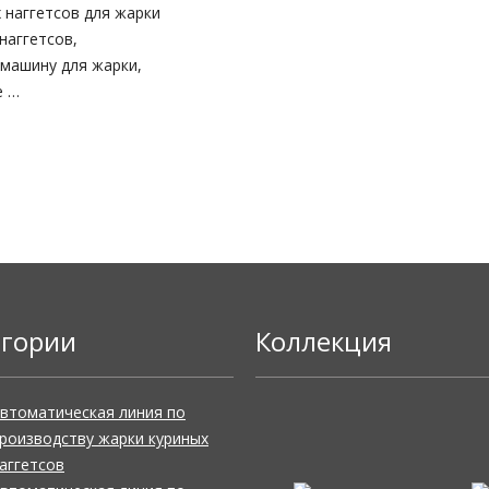
 наггетсов для жарки
наггетсов,
машину для жарки,
е …
егории
Коллекция
втоматическая линия по
роизводству жарки куриных
аггетсов