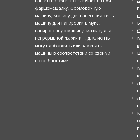
наггетсов обычно включает в себя
А
фаршемешалку, формовочную
п
машину, машину для нанесения теста,
н
машину для панировки в муке,
Б
панировочную машину, машину для
С
непрерывной жарки и т. д. Клиенты
М
могут добавлять или заменять
к
машины в соответствии со своими
Ц
потребностями.
н
М
к
Л
н
Л
н
К
о
п
н