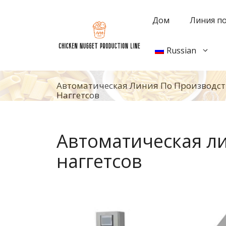
Перейти
к
Дом
Линия по
содержанию
Russian
Автоматическая Линия По Производс
Наггетсов
Автоматическая л
наггетсов