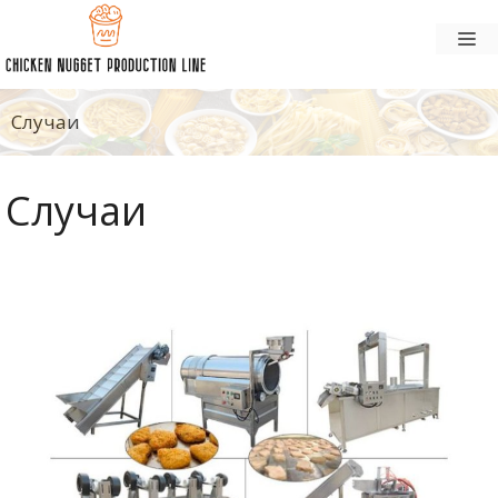
Перейти
М
к
содержанию
Случаи
Случаи