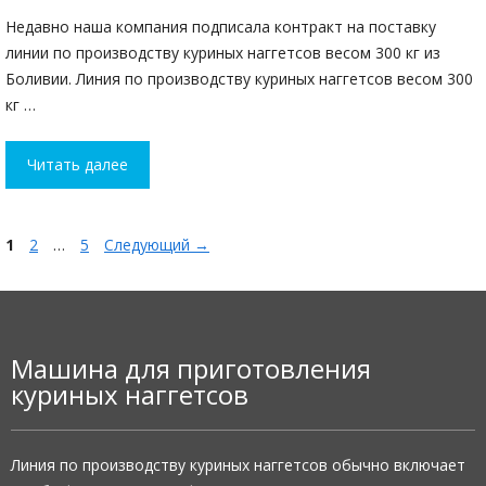
Недавно наша компания подписала контракт на поставку
линии по производству куриных наггетсов весом 300 кг из
Боливии. Линия по производству куриных наггетсов весом 300
кг …
Читать далее
Страница
Страница
Страница
1
2
…
5
Следующий
→
Машина для приготовления
куриных наггетсов
Линия по производству куриных наггетсов обычно включает