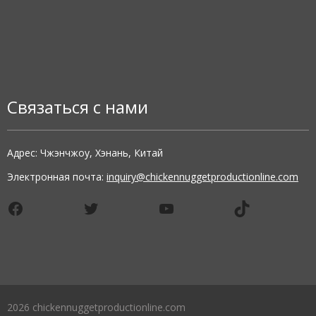
Связаться с нами
Адрес: Чжэнчжоу, Хэнань, Китай
Электронная почта:
inquiry@chickennuggetproductionline.com
Facebook
Twitter
YouTube
TikTok
2026 chickennuggetproductionline.com