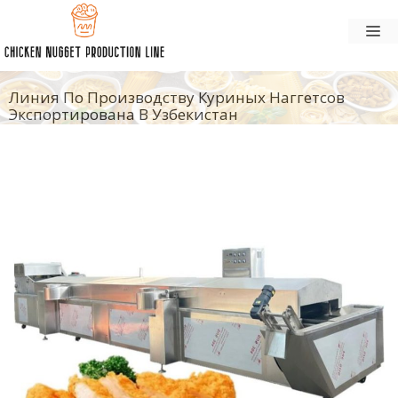
Перейти
М
к
содержанию
Линия По Производству Куриных Наггетсов
Экспортирована В Узбекистан