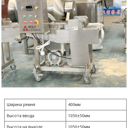
Ширина ремня
400мм
Высота ввода
1050±50мм
Высота на выходе
1050±50мм