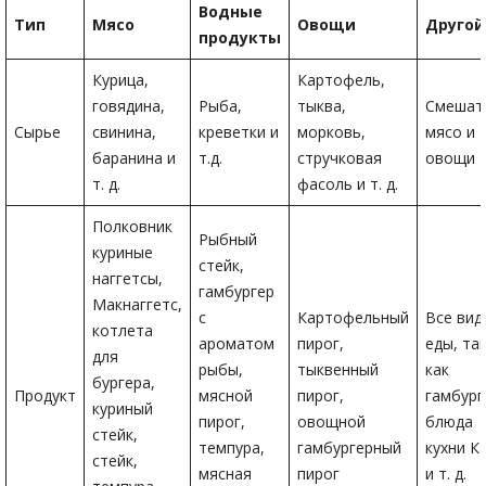
Водные
Тип
Мясо
Овощи
Другой
продукты
Курица,
Картофель,
говядина,
Рыба,
тыква,
Смешат
Сырье
свинина,
креветки и
морковь,
мясо и
баранина и
т.д.
стручковая
овощи
т. д.
фасоль и т. д.
Полковник
Рыбный
куриные
стейк,
наггетсы,
гамбургер
Макнаггетс,
с
Картофельный
Все вид
котлета
ароматом
пирог,
еды, та
для
рыбы,
тыквенный
как
бургера,
Продукт
мясной
пирог,
гамбург
куриный
пирог,
овощной
блюда
стейк,
темпура,
гамбургерный
кухни К
стейк,
мясная
пирог
и т. д.