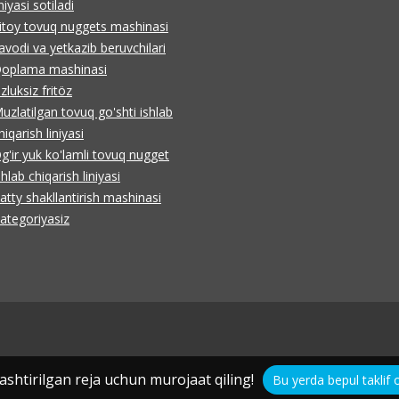
iniyasi sotiladi
itoy tovuq nuggets mashinasi
avodi va yetkazib beruvchilari
oplama mashinasi
zluksiz fritöz
uzlatilgan tovuq go'shti ishlab
hiqarish liniyasi
g'ir yuk ko'lamli tovuq nugget
shlab chiqarish liniyasi
atty shakllantirish mashinasi
ategoriyasiz
shtirilgan reja uchun murojaat qiling!
Bu yerda bepul taklif o