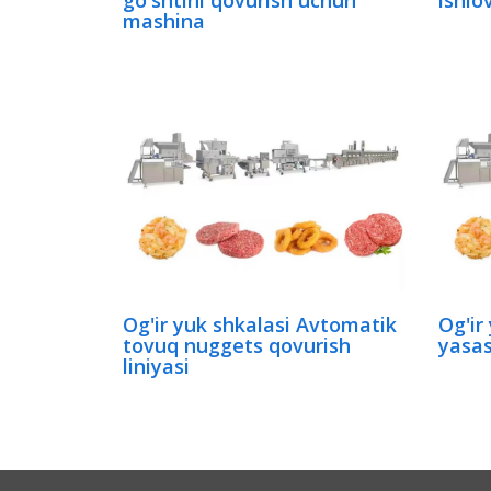
go'shtini qovurish uchun
ishlov
mashina
Og'ir yuk shkalasi Avtomatik
Og'ir
tovuq nuggets qovurish
yasas
liniyasi