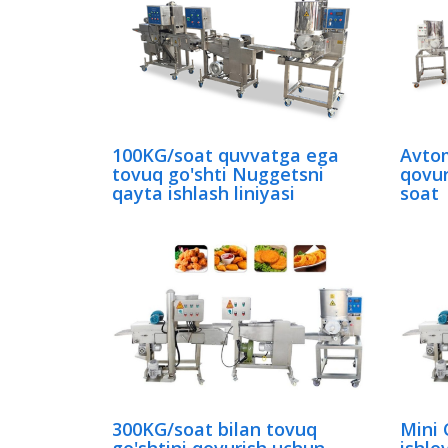
100KG/soat quvvatga ega
Avtom
tovuq go'shti Nuggetsni
qovur
qayta ishlash liniyasi
soat
300KG/soat bilan tovuq
Mini 