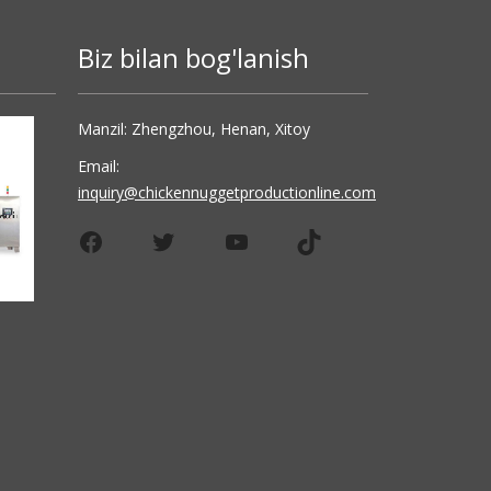
Biz bilan bog'lanish
Manzil: Zhengzhou, Henan, Xitoy
Email:
inquiry@chickennuggetproductionline.com
Facebook
Twitter
YouTube
TikTok