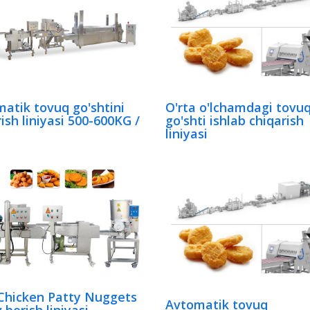
atik tovuq go'shtini
O'rta o'lchamdagi tovu
ish liniyasi 500-600KG /
go'shti ishlab chiqarish
liniyasi
Chicken Patty Nuggets
Avtomatik tovuq