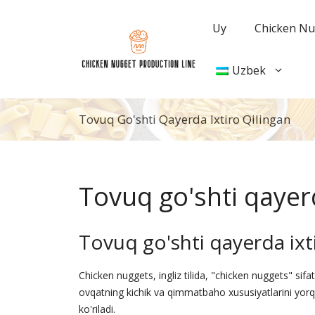
Tarkibga
oʻtish
Uy
Chicken Nug
Uzbek
Tovuq Go'shti Qayerda Ixtiro Qilingan
Tovuq go'shti qayerd
Tovuq go'shti qayerda ixt
Chicken nuggets, ingliz tilida, "chicken nuggets" sifa
ovqatning kichik va qimmatbaho xususiyatlarini yorqi
ko'riladi.