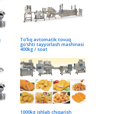
q
To'liq avtomatik tovuq
go'shti tayyorlash mashinasi
400kg / soat
1000kg ishlab chiqarish