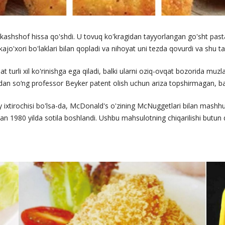
kashshof hissa qo'shdi. U tovuq ko'kragidan tayyorlangan go'sht pasta
kajo'xori bo'laklari bilan qopladi va nihoyat uni tezda qovurdi va shu tar
at turli xil ko'rinishga ega qiladi, balki ularni oziq-ovqat bozorida mu
gandan so‘ng professor Beyker patent olish uchun ariza topshirmagan, ba
iy ixtirochisi bo'lsa-da, McDonald's o'zining McNuggetlari bilan ma
n 1980 yilda sotila boshlandi. Ushbu mahsulotning chiqarilishi butun 