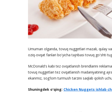
Umuman olganda, tovuq nuggetlari mazali, qulay va to
oziq-ovqat fanlari bo'yicha tajribasi tovuq go'shti t
McDonald's kabi tez ovqatlanish brendlarini reklama
tovuq nuggetlari tez ovqatlanish madaniyatining ajr
ekanmiz, sog'lom turmush tarzini saqlab qolish uchun
Shuningdek o'qing:
Chicken Nuggets ishlab chi