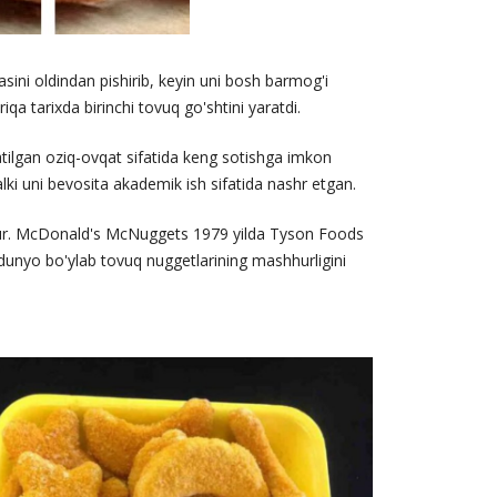
sini oldindan pishirib, keyin uni bosh barmog'i
iqa tarixda birinchi tovuq go'shtini yaratdi.
zlatilgan oziq-ovqat sifatida keng sotishga imkon
lki uni bevosita akademik ish sifatida nashr etgan.
shhur. McDonald's McNuggets 1979 yilda Tyson Foods
dunyo bo'ylab tovuq nuggetlarining mashhurligini