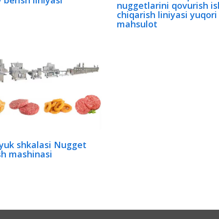
 berish liniyasi
nuggetlarini qovurish i
chiqarish liniyasi yuqori
mahsulot
 yuk shkalasi Nugget
h mashinasi