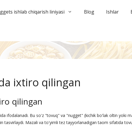
gets ishlab chiqarish liniyasi
Blog
Ishlar
a ixtiro qilingan
iro qilingan
tida ifodalanadi. Bu so'z "tovuq" va "nugget" (kichik bo'lak oltin yoki ma
n tasvirlaydi. Mazali va to'yimli tez tayyorlanadigan taom sifatida to