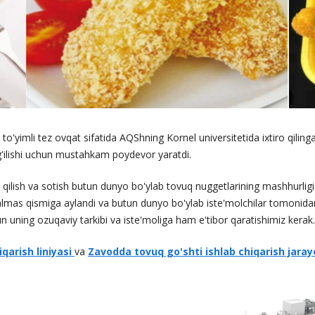
'yimli tez ovqat sifatida AQShning Kornel universitetida ixtiro qilin
ug'ilishi uchun mustahkam poydevor yaratdi.
 qilish va sotish butun dunyo bo'ylab tovuq nuggetlarining mashhurlig
almas qismiga aylandi va butun dunyo bo'ylab iste'molchilar tomonida
 uning ozuqaviy tarkibi va iste'moliga ham e'tibor qaratishimiz kerak.
qarish liniyasi
va
Zavodda tovuq go'shti ishlab chiqarish jaray