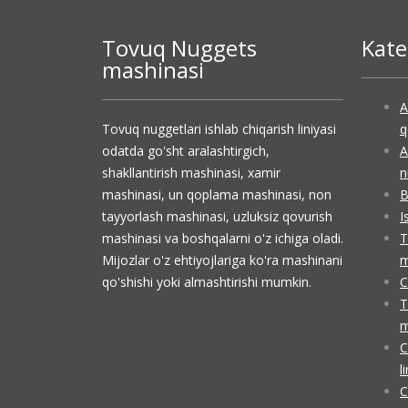
Tovuq Nuggets
Kate
mashinasi
A
Tovuq nuggetlari ishlab chiqarish liniyasi
q
odatda go'sht aralashtirgich,
A
shakllantirish mashinasi, xamir
n
mashinasi, un qoplama mashinasi, non
B
tayyorlash mashinasi, uzluksiz qovurish
I
mashinasi va boshqalarni o'z ichiga oladi.
T
Mijozlar o'z ehtiyojlariga ko'ra mashinani
m
qo'shishi yoki almashtirishi mumkin.
C
T
m
C
l
C