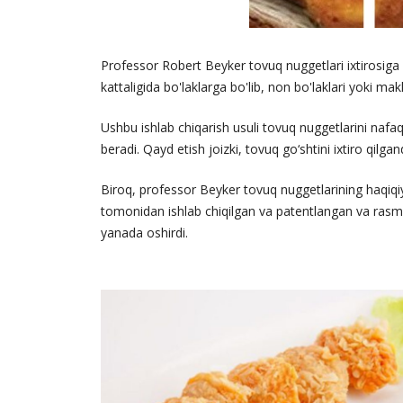
Professor Robert Beyker tovuq nuggetlari ixtirosiga 
kattaligida bo'laklarga bo'lib, non bo'laklari yoki mak
Ushbu ishlab chiqarish usuli tovuq nuggetlarini nafaq
beradi. Qayd etish joizki, tovuq go‘shtini ixtiro qil
Biroq, professor Beyker tovuq nuggetlarining haqiq
tomonidan ishlab chiqilgan va patentlangan va rasma
yanada oshirdi.