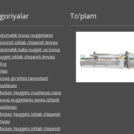
goriyalar
To'plam
vtomatik tovuq nuggetlarini
ovurish ishlab chiqarish liniyasi
vtomatik baliq nugget va tovuq
ugget ishlab chiqarish liniyasi
log
shlar
ovuq go'shtini tayyorlash
ashinasi
hicken Nuggets mashinasi narxi
ovuq nuggetlarini qayta ishlash
ashinasi
hicken Nuggets ishlab chiqarish
iniyasi
hicken Nuggets ishlab chiqarish