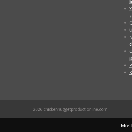
l
X
z
Q
U
M
c
O
i
P
K
2026 chickennuggetproductionline.com
Mosla