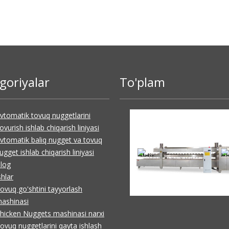
goriyalar
To'plam
vtomatik tovuq nuggetlarini
ovurish ishlab chiqarish liniyasi
vtomatik baliq nugget va tovuq
ugget ishlab chiqarish liniyasi
log
shlar
ovuq go'shtini tayyorlash
ashinasi
hicken Nuggets mashinasi narxi
ovuq nuggetlarini qayta ishlash