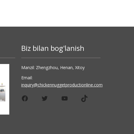
Biz bilan bog'lanish
Manzil: Zhengzhou, Henan, Xitoy
Email:
inquiry@chickennuggetproductionline.com
Facebook
Twitter
YouTube
TikTok