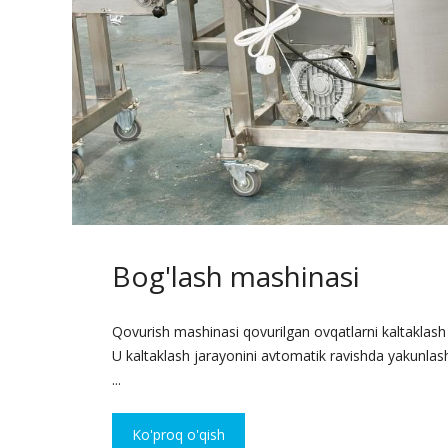
Bog'lash mashinasi
Qovurish mashinasi qovurilgan ovqatlarni kaltaklash (
U kaltaklash jarayonini avtomatik ravishda yakunlas
...
Ko'proq o'qish