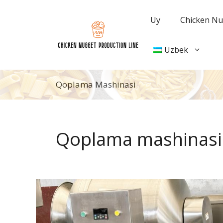
Tarkibga
oʻtish
Uy
Chicken Nug
Uzbek
Qoplama Mashinasi
Qoplama mashinasi