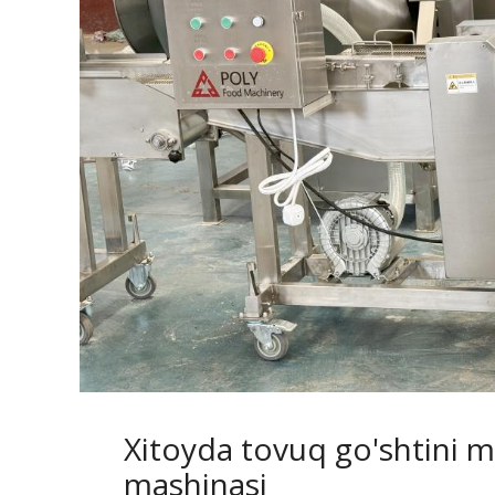
Xitoyda tovuq go'shtini 
mashinasi