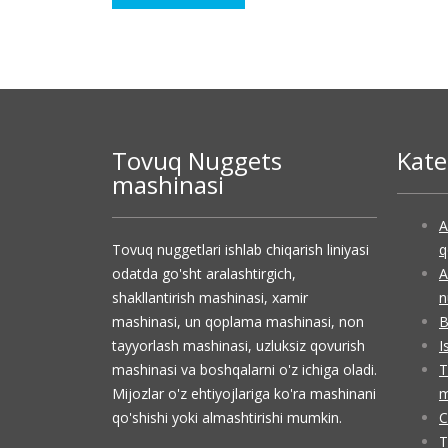
Tovuq Nuggets
Kate
mashinasi
A
Tovuq nuggetlari ishlab chiqarish liniyasi
q
odatda go'sht aralashtirgich,
A
shakllantirish mashinasi, xamir
n
mashinasi, un qoplama mashinasi, non
B
tayyorlash mashinasi, uzluksiz qovurish
I
mashinasi va boshqalarni o'z ichiga oladi.
T
Mijozlar o'z ehtiyojlariga ko'ra mashinani
m
qo'shishi yoki almashtirishi mumkin.
C
T