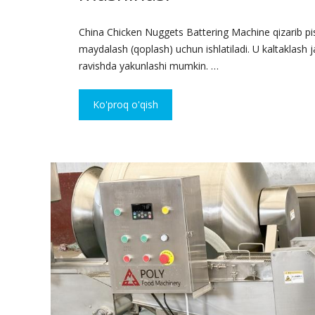
China Chicken Nuggets Battering Machine qizarib pi
maydalash (qoplash) uchun ishlatiladi. U kaltaklash 
ravishda yakunlashi mumkin. …
Ko'proq o'qish