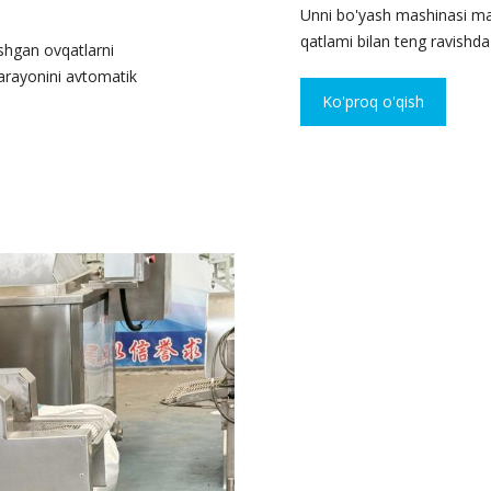
Unni bo'yash mashinasi ma
qatlami bilan teng ravishda
shgan ovqatlarni
jarayonini avtomatik
Ko'proq o'qish