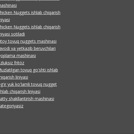
ashinasi
hicken Nuggets ishlab chiqarish
iniyasi
hicken Nuggets ishlab chiqarish
iniyasi sotiladi
itoy tovuq nuggets mashinasi
avodi va yetkazib beruvchilari
oplama mashinasi
zluksiz fritöz
uzlatilgan tovuq go'shti ishlab
hiqarish liniyasi
g'ir yuk ko'lamli tovuq nugget
shlab chiqarish liniyasi
atty shakllantirish mashinasi
ategoriyasiz