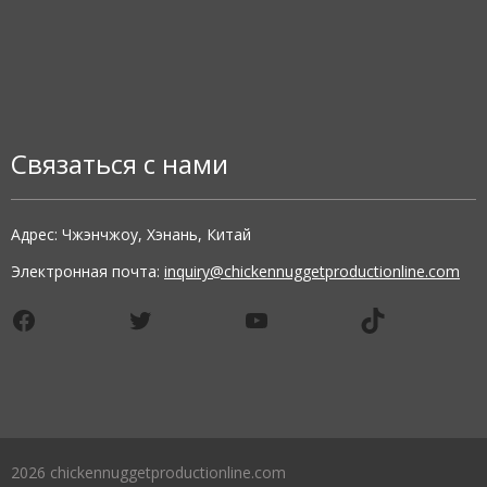
Связаться с нами
Адрес: Чжэнчжоу, Хэнань, Китай
Электронная почта:
inquiry@chickennuggetproductionline.com
Facebook
Twitter
YouTube
TikTok
2026 chickennuggetproductionline.com