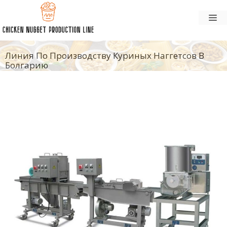
Перейти
М
к
содержанию
Линия По Производству Куриных Наггетсов В
Болгарию