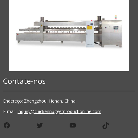
Contate-nos
Endereço: Zhengzhou, Henan, China
E-mail:
inquiry@chickennuggetproductionline.com
Facebook
Twitter
YouTube
TikTok