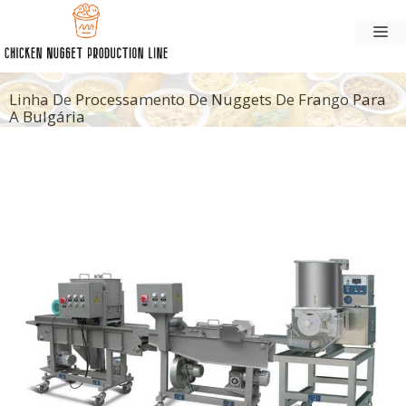
Pular
M
para
o
conteúdo
Linha De Processamento De Nuggets De Frango Para
A Bulgária