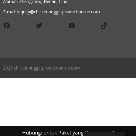
Alamat: Zhengzhou, Henan, Cina
E-mail:
inquiry@chickennuggetproductionline.com
Facebook
Twitter
YouTube
TikTok
2026 chickennuggetproductionline.com
Hubungi untuk Paket yang Disesuaikan!