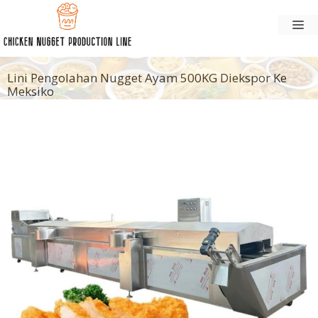
Langsung
M
ke
konten
Lini Pengolahan Nugget Ayam 500KG Diekspor Ke
Meksiko