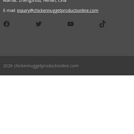
Alamat: Zhengzhou, Henan, Cina
E-mail:
inquiry@chickennuggetproductionline.com
Facebook
Twitter
YouTube
TikTok
2026 chickennuggetproductionline.com