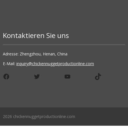
Kontaktieren Sie uns
Adresse: Zhengzhou, Henan, China
E-Mail:
inquiry@chickennuggetproductionline.com
Facebook
Twitter
YouTube
TikTok
2026 chickennuggetproductionline.com