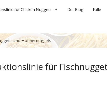
onslinie für Chicken Nuggets
Der Blog
Fälle
nuggets Und Hühnernuggets
tionslinie für Fischnugge