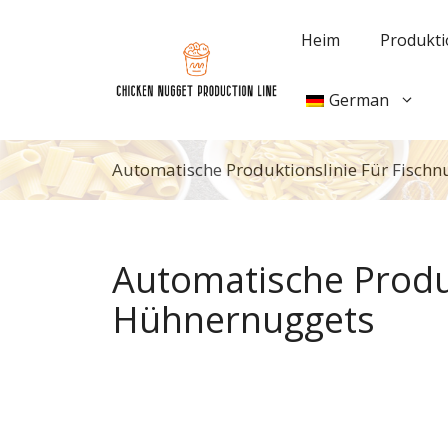
Zum
Inhalt
Heim
Produkti
springen
German
Automatische Produktionslinie Für Fisch
Automatische Produk
Hühnernuggets