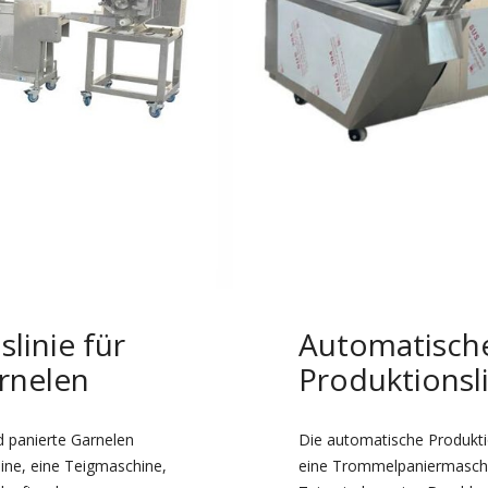
linie für
Automatische
arnelen
Produktionsl
nd panierte Garnelen
Die automatische Produktio
ne, eine Teigmaschine,
eine Trommelpaniermaschi