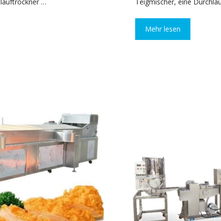
lauftrockner …
Teigmischer, eine Durchl
Mehr lesen