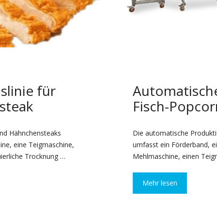
linie für
Automatische
steak
Fisch-Popco
 und Hähnchensteaks
Die automatische Produkti
ne, eine Teigmaschine,
umfasst ein Förderband, e
uierliche Trocknung …
Mehlmaschine, einen Teigm
Mehr lesen