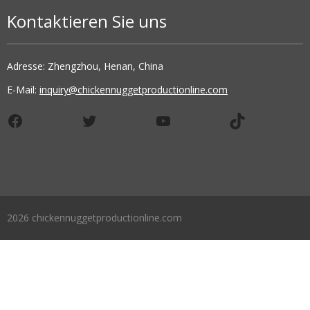
Kontaktieren Sie uns
Adresse: Zhengzhou, Henan, China
E-Mail:
inquiry@chickennuggetproductionline.com
Facebook
Twitter
YouTube
TikTok
2026 chickennuggetproductionline.com