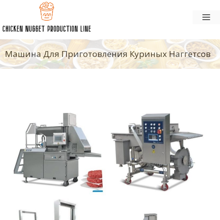
Перейти
М
к
содержанию
Машина Для Приготовления Куриных Наггетсов