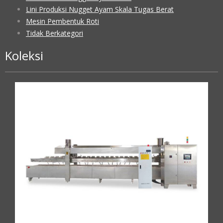
Lini Produksi Nugget Ayam Skala Tugas Berat
Mesin Pembentuk Roti
Tidak Berkategori
Koleksi