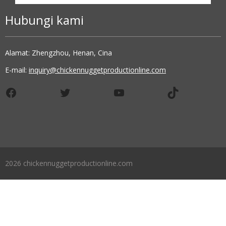
Hubungi kami
Alamat: Zhengzhou, Henan, Cina
E-mail:
inquiry@chickennuggetproductionline.com
Facebook
Twitter
YouTube
TikTok
2026 chickennuggetproductionline.com