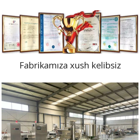
Fabrikamıza xush kelibsiz