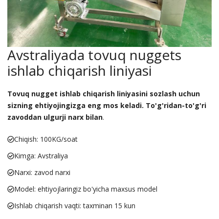
Avstraliyada tovuq nuggets
ishlab chiqarish liniyasi
Tovuq nugget ishlab chiqarish liniyasini sozlash uchun
sizning ehtiyojingizga eng mos keladi. To'g'ridan-to'g'ri
zavoddan ulgurji narx bilan
.
Chiqish: 100KG/soat
Kimga: Avstraliya
Narxi: zavod narxi
Model: ehtiyojlaringiz bo'yicha maxsus model
Ishlab chiqarish vaqti: taxminan 15 kun