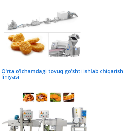
O'rta o'lchamdagi tovuq go'shti ishlab chiqarish
liniyasi