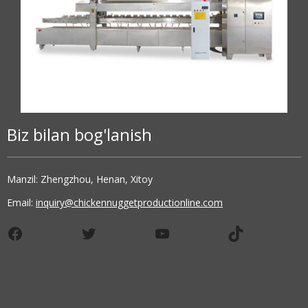
Biz bilan bog'lanish
Manzil: Zhengzhou, Henan, Xitoy
Email:
inquiry@chickennuggetproductionline.com
Facebook
Twitter
YouTube
TikTok