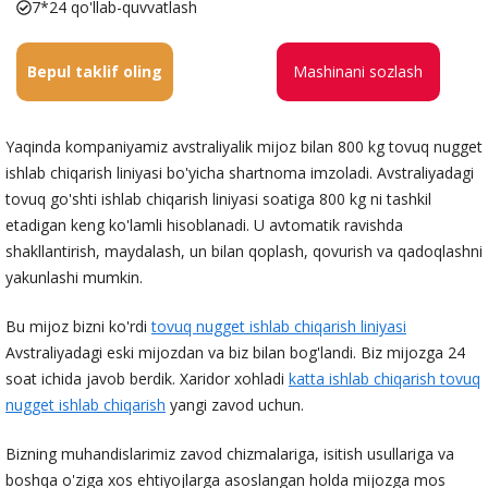
7*24 qo'llab-quvvatlash
Bepul taklif oling
Mashinani sozlash
Yaqinda kompaniyamiz avstraliyalik mijoz bilan 800 kg tovuq nugget
ishlab chiqarish liniyasi bo'yicha shartnoma imzoladi. Avstraliyadagi
tovuq go'shti ishlab chiqarish liniyasi soatiga 800 kg ni tashkil
etadigan keng ko'lamli hisoblanadi. U avtomatik ravishda
shakllantirish, maydalash, un bilan qoplash, qovurish va qadoqlashni
yakunlashi mumkin.
Bu mijoz bizni ko'rdi
tovuq nugget ishlab chiqarish liniyasi
Avstraliyadagi eski mijozdan va biz bilan bog'landi. Biz mijozga 24
soat ichida javob berdik. Xaridor xohladi
katta ishlab chiqarish tovuq
nugget ishlab chiqarish
yangi zavod uchun.
Bizning muhandislarimiz zavod chizmalariga, isitish usullariga va
boshqa o'ziga xos ehtiyojlarga asoslangan holda mijozga mos