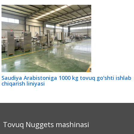
Saudiya Arabistoniga 1000 kg tovuq go'shti ishlab
chiqarish liniyasi
Tovuq Nuggets mashinasi