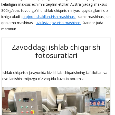
keladigan maxsus echimni taqdim etdilar. Avstraliyadagi maxsus
800kg/soat tovuq go'shti ishlab chiqarish liniyasi quyidagilarni o'z
ichiga oladi:
pirojnoe shakllantirish mashinasi
, xamir mashinasi, un
qoplama mashinasi,
uzluksiz qovurish mashinasi
. Xaridor juda
mamnun.
Zavoddagi ishlab chiqarish
fotosuratlari
Ishlab chiqarish jarayonida biz ishlab chiqarishning tafsilotlari va
rivojlanishini mijozga o'z vaqtida kuzatib boramiz.