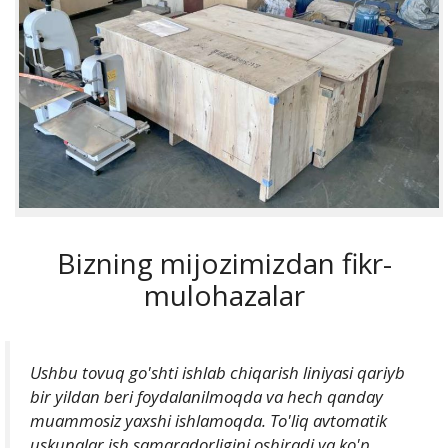
Bizning mijozimizdan fikr-
mulohazalar
Ushbu tovuq go'shti ishlab chiqarish liniyasi qariyb
bir yildan beri foydalanilmoqda va hech qanday
muammosiz yaxshi ishlamoqda. To'liq avtomatik
uskunalar ish samaradorligini oshiradi va ko'p