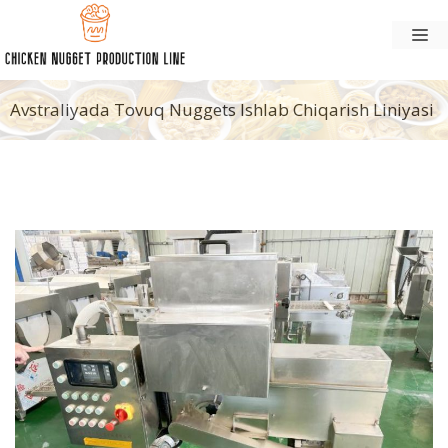
Tarkibga
Me
oʻtish
Avstraliyada Tovuq Nuggets Ishlab Chiqarish Liniyasi