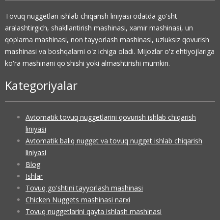
Tovuq nuggetlari ishlab chiqarish liniyasi odatda go'sht
aralashtirgich, shakllantirish mashinasi, xamir mashinasi, un
qoplama mashinasi, non tayyorlash mashinasi, uzluksiz qovurish
mashinasi va boshqalarni o'z ichiga oladi. Mijozlar o'z ehtiyojlariga
ko'ra mashinani qo'shishi yoki almashtirishi mumkin.
Kategoriyalar
Avtomatik tovuq nuggetlarini qovurish ishlab chiqarish
liniyasi
Avtomatik baliq nugget va tovuq nugget ishlab chiqarish
liniyasi
Blog
Ishlar
Tovuq go'shtini tayyorlash mashinasi
Chicken Nuggets mashinasi narxi
Tovuq nuggetlarini qayta ishlash mashinasi