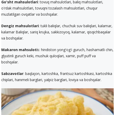
Go'sht mahsulotlari
: tovuq mahsulotlari, baliq mahsulotlari,
o'rdak mahsulotlari, tovuqni tozalash mahsulotlari, chuqur
muzlatilgan ovqatlar va boshqalar.
Dengiz mahsulotlari
: tukli baliqlar, chuchuk suv baliqlari, kalamar,
kalamar Baliqlar, sariq krujka, sakkizoyoq, kalamar, qisqichbaqalar
va boshqalar.
Makaron mahsuloti
s: hindiston yong'og'i guruch, hashamatli chin,
glyutinli guruch keki, mushuk quloqlari, xamir, puff puff va
boshqalar.
Sabzavotlar
: baqlajon, kartoshka, frantsuz kartoshkasi, kartoshka
chiplari, hanımeli barglari, yalpiz barglari, loviya va boshqalar.