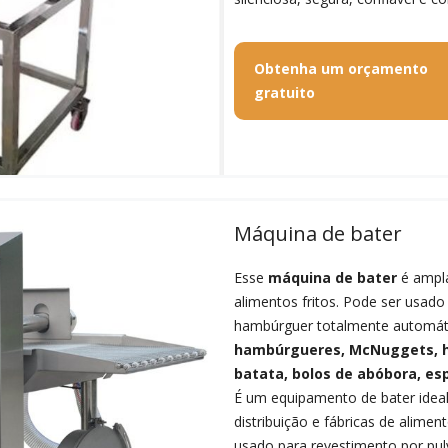
Obtenha um orçamento
gratuito
Máquina de bater
Esse
máquina de bater
é ampla
alimentos fritos. Pode ser usa
hambúrguer totalmente automáti
hambúrgueres, McNuggets, h
batata, bolos de abóbora, es
É um equipamento de bater ideal
distribuição e fábricas de alime
usado para revestimento por pul