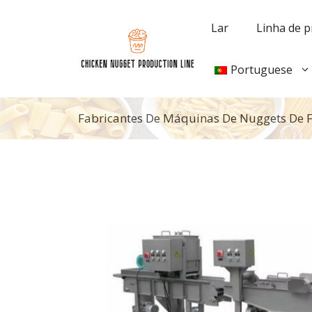
Pular
para
Lar
Linha de 
o
conteúdo
Portuguese
Fabricantes De Máquinas De Nuggets De 