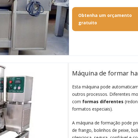
Obtenha um orçamento
gratuito
Máquina de formar h
Esta máquina pode automatica
outros processos. Diferentes m
com
formas diferentes
(redond
formatos especiais).
A máquina de formação pode pr
de frango, bolinhos de peixe, bol
silenciosa, segura, confiável e c