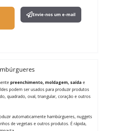
Envie-nos um e-mail
ambúrgueres
mente
preenchimento, moldagem, saída
e
oldes podem ser usados para produzir produtos
o, quadrado, oval, triangular, coração e outros
oduzir automaticamente hambúrgueres, nuggets
inhos de vegetais e outros produtos. É rápida,
ompacta.