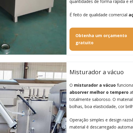
quantidades de forma rápida e ef
É feito de qualidade comercial
aç
Obtenha um orçamento
gratuito
Misturador a vácuo
O
misturador a vácuo
funciona
absorver melhor o tempero
at
totalmente saboroso. O materia
bolhas, boa elasticidade, cor bril
Operação simples e design razoá
material é descarregado autom