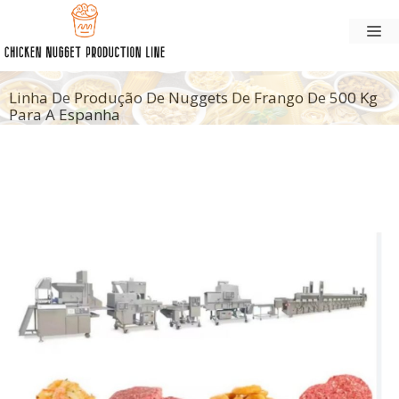
Pular
M
para
o
conteúdo
Linha De Produção De Nuggets De Frango De 500 Kg
Para A Espanha