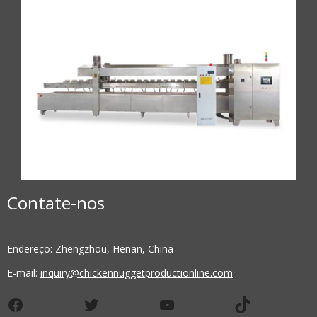
Contate-nos
Endereço: Zhengzhou, Henan, China
E-mail:
inquiry@chickennuggetproductionline.com
Facebook
Twitter
YouTube
TikTok