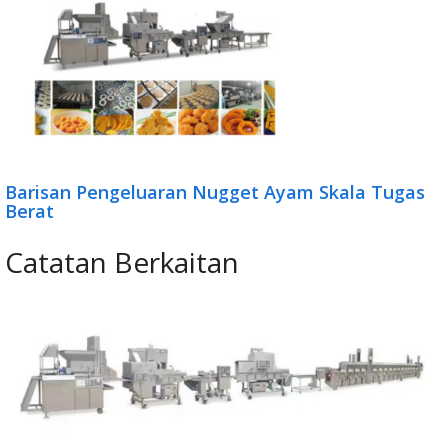
Barisan Pengeluaran Nugget Ayam Skala Tugas
Berat
Catatan Berkaitan