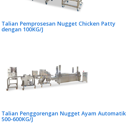
Talian Pemprosesan Nugget Chicken Patty
dengan 100KG/J
Talian Penggorengan Nugget Ayam Automatik
500-600KG/J