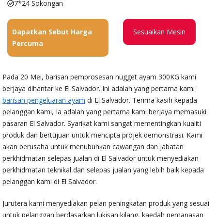
7*24 Sokongan
Dapatkan Sebut Harga
Sesuaikan Mesin
Percuma
Pada 20 Mei, barisan pemprosesan nugget ayam 300KG kami
berjaya dihantar ke El Salvador. Ini adalah yang pertama kami
barisan pengeluaran ayam
di El Salvador. Terima kasih kepada
pelanggan kami, Ia adalah yang pertama kami berjaya memasuki
pasaran El Salvador. Syarikat kami sangat mementingkan kualiti
produk dan bertujuan untuk mencipta projek demonstrasi. Kami
akan berusaha untuk menubuhkan cawangan dan jabatan
perkhidmatan selepas jualan di El Salvador untuk menyediakan
perkhidmatan teknikal dan selepas jualan yang lebih baik kepada
pelanggan kami di El Salvador.
Jurutera kami menyediakan pelan peningkatan produk yang sesuai
untuk pelanggan berdasarkan lukisan kilang, kaedah pemanasan