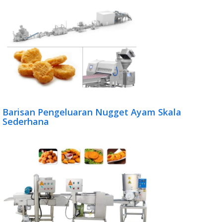
Barisan Pengeluaran Nugget Ayam Skala
Sederhana