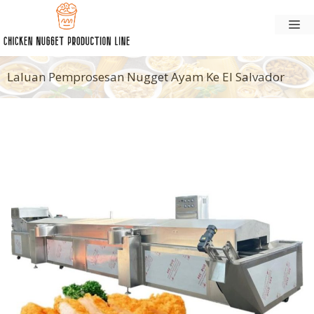
Langkau
M
ke
kandungan
Laluan Pemprosesan Nugget Ayam Ke El Salvador