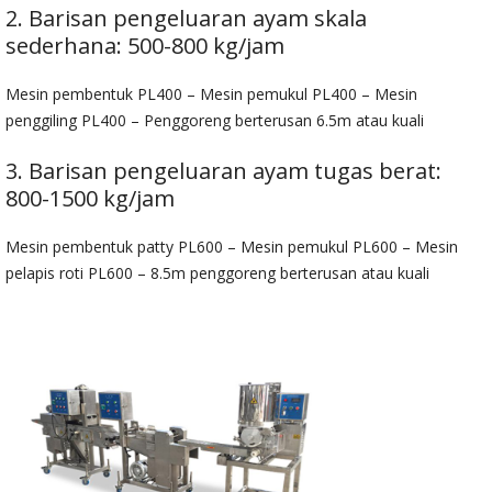
2. Barisan pengeluaran ayam skala
sederhana: 500-800 kg/jam
Mesin pembentuk PL400 – Mesin pemukul PL400 – Mesin
penggiling PL400 – Penggoreng berterusan 6.5m atau kuali
3. Barisan pengeluaran ayam tugas berat:
800-1500 kg/jam
Mesin pembentuk patty PL600 – Mesin pemukul PL600 – Mesin
pelapis roti PL600 – 8.5m penggoreng berterusan atau kuali