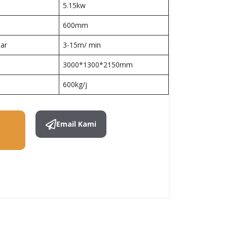
5.15kw
600mm
tar
3-15m/ min
3000*1300*2150mm
600kg/j
Email Kami