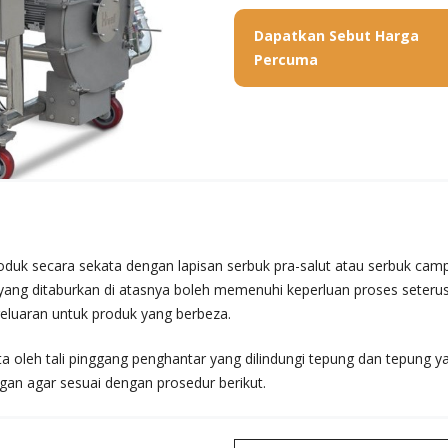
Dapatkan Sebut Harga
Percuma
duk secara sekata dengan lapisan serbuk pra-salut atau serbuk campu
g yang ditaburkan di atasnya boleh memenuhi keperluan proses seter
luaran untuk produk yang berbeza.
 oleh tali pinggang penghantar yang dilindungi tepung dan tepung yan
an agar sesuai dengan prosedur berikut.