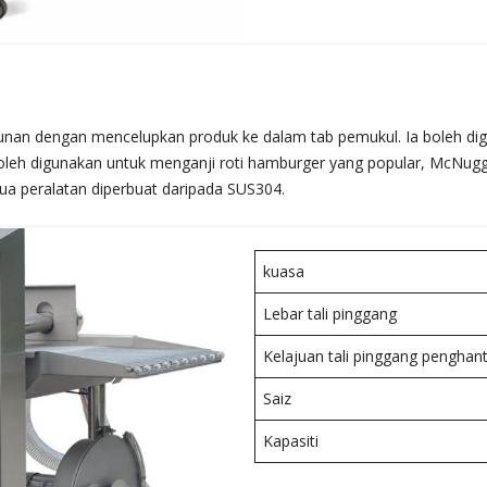
dunan dengan mencelupkan produk ke dalam tab pemukul. Ia boleh
oleh digunakan untuk menganji roti hamburger yang popular, McNugge
emua peralatan diperbuat daripada SUS304.
kuasa
Lebar tali pinggang
Kelajuan tali pinggang penghan
Saiz
Kapasiti