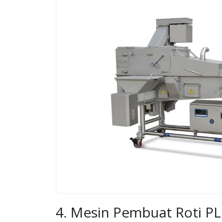
4. Mesin Pembuat Roti P