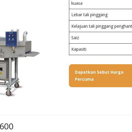
kuasa
Lebar tali pinggang
Kelajuan tali pinggang penghan
Saiz
Kapasiti
Dapatkan Sebut Harga
Percuma
L600