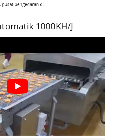
, pusat pengedaran dll.
utomatik 1000KH/J