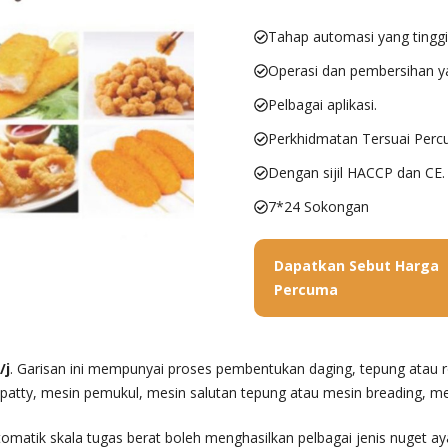
Tahap automasi yang tinggi
Operasi dan pembersihan 
Pelbagai aplikasi.
Perkhidmatan Tersuai Perc
Dengan sijil HACCP dan CE.
7*24 Sokongan
Dapatkan Sebut Harga
Percuma
/j
. Garisan ini mempunyai proses pembentukan daging, tepung atau 
patty, mesin pemukul, mesin salutan tepung atau mesin breading, m
matik skala tugas berat boleh menghasilkan pelbagai jenis nuget a