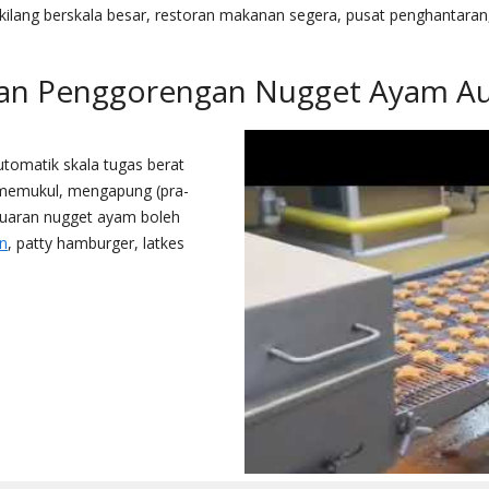
k, kilang berskala besar, restoran makanan segera, pusat penghantaran
ran Penggorengan Nugget Ayam A
tomatik skala tugas berat
 memukul, mengapung (pra-
luaran nugget ayam boleh
an
, patty hamburger, latkes