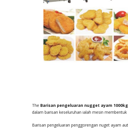
The
Barisan pengeluaran nugget ayam 1000kg
dalam barisan keseluruhan ialah mesin membentuk 
Barisan pengeluaran penggorengan nuget ayam auto