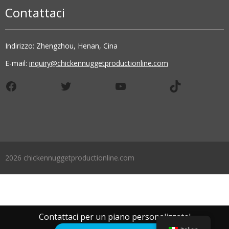
Contattaci
Indirizzo: Zhengzhou, Henan, Cina
E-mail:
inquiry@chickennuggetproductionline.com
Facebook
Twitter
YouTube
TikTok
2026 chickennuggetproductionline.com
Contattaci per un piano personalizzato!