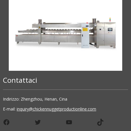
Contattaci
Indirizzo: Zhengzhou, Henan, Cina
E-mail:
inquiry@chickennuggetproductionline.com
Facebook
Twitter
YouTube
TikTok