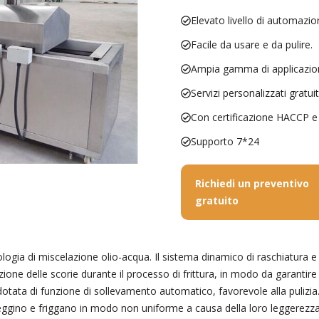
Elevato livello di automazio
Facile da usare e da pulire.
Ampia gamma di applicazion
Servizi personalizzati gratuit
Con certificazione HACCP e
Supporto 7*24
Richiedi un preventivo
gratuito
ogia di miscelazione olio-acqua. Il sistema dinamico di raschiatura e fi
ione delle scorie durante il processo di frittura, in modo da garantire l
à, dotata di funzione di sollevamento automatico, favorevole alla pulizi
lleggino e friggano in modo non uniforme a causa della loro leggerezza,