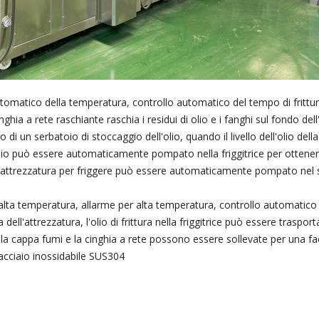
utomatico della temperatura, controllo automatico del tempo di frittura
inghia a rete raschiante raschia i residui di olio e i fanghi sul fondo del
 di un serbatoio di stoccaggio dell'olio, quando il livello dell'olio della
olio può essere automaticamente pompato nella friggitrice per ottenere
nell'attrezzatura per friggere può essere automaticamente pompato nel s
alta temperatura, allarme per alta temperatura, controllo automatico
ia dell'attrezzatura, l'olio di frittura nella friggitrice può essere tra
 la cappa fumi e la cinghia a rete possono essere sollevate per una faci
 acciaio inossidabile SUS304