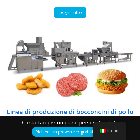
Leggi Tutto
Linea di produzione di bocconcini di pollo
e pesce per il Kirghizistan
Contattaci per un piano personalizzato!
Italian
Richiedi un preventivo gratuito qui!
Leggi Tutto