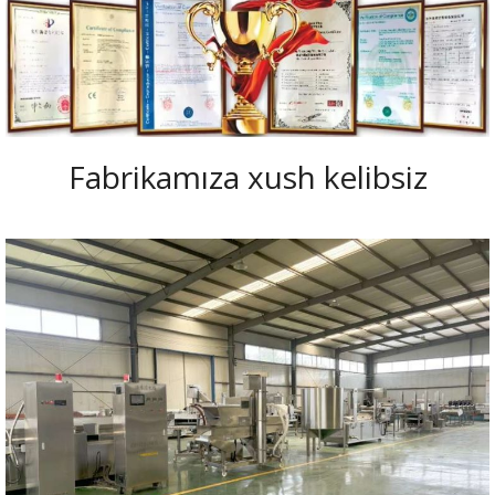
Fabrikamıza xush kelibsiz