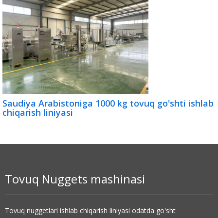
Saudiya Arabistoniga 1000 kg tovuq go'shti ishlab
chiqarish liniyasi
Tovuq Nuggets mashinasi
Tovuq nuggetlari ishlab chiqarish liniyasi odatda go'sht