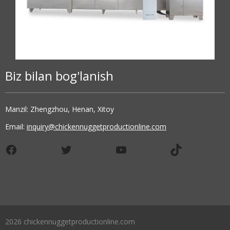
Biz bilan bog'lanish
Manzil: Zhengzhou, Henan, Xitoy
Email:
inquiry@chickennuggetproductionline.com
Facebook
Twitter
YouTube
TikTok
2026 chickennuggetproductionline.com