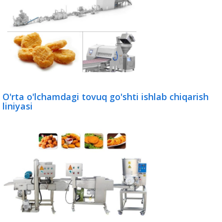
O'rta o'lchamdagi tovuq go'shti ishlab chiqarish
liniyasi