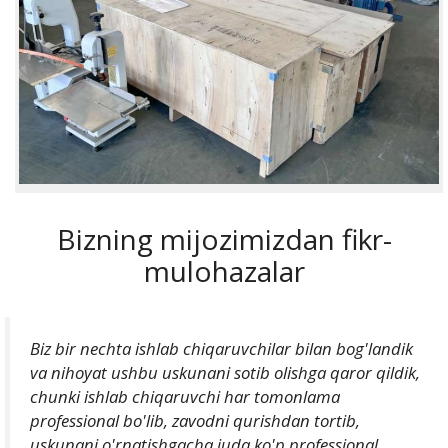
Bizning mijozimizdan fikr-
mulohazalar
Biz bir nechta ishlab chiqaruvchilar bilan bog'landik
va nihoyat ushbu uskunani sotib olishga qaror qildik,
chunki ishlab chiqaruvchi har tomonlama
professional bo'lib, zavodni qurishdan tortib,
uskunani o'rnatishgacha juda ko'p professional