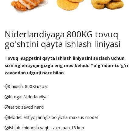
Niderlandiyaga 800KG tovuq
go'shtini qayta ishlash liniyasi
Tovuq nuggetini qayta ishlash liniyasini sozlash uchun
sizning ehtiyojingizga eng mos keladi. To'g'ridan-to'g'ri
zavoddan ulgurji narx bilan
.
Chiqish: 800KG/soat
Kimga: Niderlandiya
Narxi: zavod narxi
Model: ehtiyojlaringiz bo'yicha maxsus model
Ishlab chiqarish vaqti: taxminan 15 kun