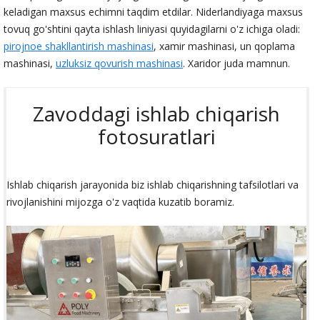
keladigan maxsus echimni taqdim etdilar. Niderlandiyaga maxsus
tovuq go'shtini qayta ishlash liniyasi quyidagilarni o'z ichiga oladi:
pirojnoe shakllantirish mashinasi
, xamir mashinasi, un qoplama
mashinasi,
uzluksiz qovurish mashinasi
. Xaridor juda mamnun.
Zavoddagi ishlab chiqarish
fotosuratlari
Ishlab chiqarish jarayonida biz ishlab chiqarishning tafsilotlari va
rivojlanishini mijozga o'z vaqtida kuzatib boramiz.