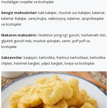
muzlatilgan ovqatlar va boshqalar.
Dengiz mahsulotlari
: tukli baliqlar, chuchuk suv baliqlari, kalamar,
kalamar Baliqlar, sariq krujka, sakkizoyoq, kalamar, qisqichbaqalar
va boshqalar.
Makaron mahsuloti
s: hindiston yong'og'i guruch, hashamatli chin,
glyutinli guruch keki, mushuk quloqlari, xamir, puff puff va
boshqalar.
Sabzavotlar
: baqlajon, kartoshka, frantsuz kartoshkasi, kartoshka
chiplari, hanımeli barglari, yalpiz barglari, loviya va boshqalar.