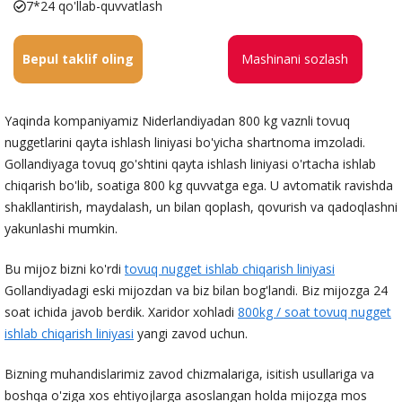
7*24 qo'llab-quvvatlash
Bepul taklif oling
Mashinani sozlash
Yaqinda kompaniyamiz Niderlandiyadan 800 kg vaznli tovuq
nuggetlarini qayta ishlash liniyasi bo'yicha shartnoma imzoladi.
Gollandiyaga tovuq go'shtini qayta ishlash liniyasi o'rtacha ishlab
chiqarish bo'lib, soatiga 800 kg quvvatga ega. U avtomatik ravishda
shakllantirish, maydalash, un bilan qoplash, qovurish va qadoqlashni
yakunlashi mumkin.
Bu mijoz bizni ko'rdi
tovuq nugget ishlab chiqarish liniyasi
Gollandiyadagi eski mijozdan va biz bilan bog'landi. Biz mijozga 24
soat ichida javob berdik. Xaridor xohladi
800kg / soat tovuq nugget
ishlab chiqarish liniyasi
yangi zavod uchun.
Bizning muhandislarimiz zavod chizmalariga, isitish usullariga va
boshqa o'ziga xos ehtiyojlarga asoslangan holda mijozga mos