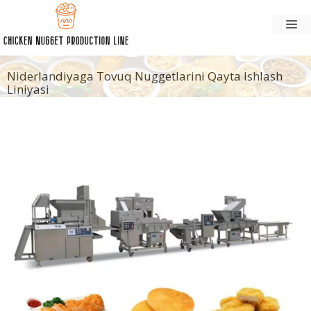
Tarkibga
Me
oʻtish
Niderlandiyaga Tovuq Nuggetlarini Qayta Ishlash
Liniyasi