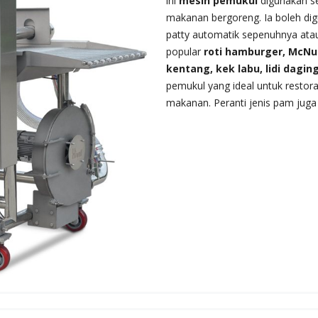
ini
mesin pemukul
digunakan se
makanan bergoreng. Ia boleh 
patty automatik sepenuhnya atau
popular
roti hamburger, McNug
kentang, kek labu, lidi dagin
pemukul yang ideal untuk restor
makanan. Peranti jenis pam juga