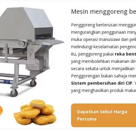
Mesin menggoreng be
Penggoreng berterusan mengguna
mengurangkan penggunaan minya
muka operasi manusiawi dan pel
melindungi keselamatan pengend
itu, penggoreng pakai
reka bent
yang membolehkan makanan dir
secara sekata untuk menjadikan
Penggorengan bukan sahaja men
Sistem pembersihan diri CIP
.
yang menghasilkan produk makana
Dapatkan Sebut Harga
Percuma