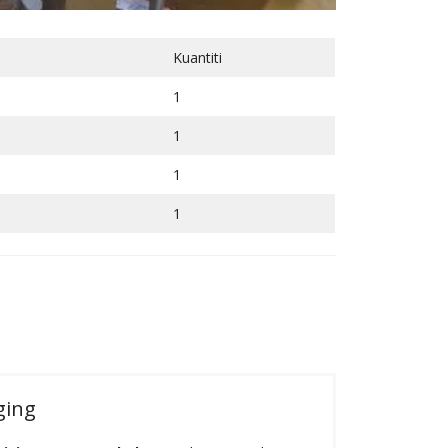
Kuantiti
1
1
1
1
ging