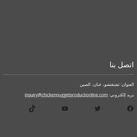
اتصل بنا
العنوان: تشنغتشو، خنان، الصين
بريد إلكتروني:
inquiry@chickennuggetproductionline.com
فيسبوك
تويتر
يوتيوب
تيك توك